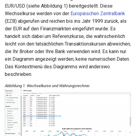
Historische Kurse
Aktien Splitt
i
EUR/USD (siehe Abbildung 1) bereitgestellt. Diese
Anleihen
Wechselkurse werden von der
Europäischen Zentralbank
t
Kursdaten laden
(EZB) abgerufen und reichen bis ins Jahr 1999 zurück, als
i
der EUR auf den Finanzmärkten eingeführt wurde. Es
Buchungen erfassen
handelt sich dabei um Referenzkurse, die wahrscheinlich
a
leicht von den tatsächlichen Transaktionskursen abweichen,
Portfolio Auswerten
l
die Ihr Broker oder Ihre Bank verwenden wird. Es kann nur
ein Diagramm angezeigt werden; keine numerischen Daten.
i
Gold Preise
Das Kontextmenü des Diagramms wird anderswo
s
beschrieben.
GBX Daten importieren
i
Abbildung 1. Wechselkurse und Währungsrechner.
Insolvenz
e
r
Morningstar
t
Beispiel Portfolio
Wertpapiere kopieren