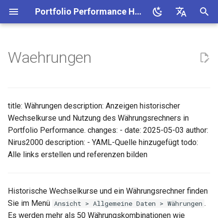
Portfolio Performance Handbuch
S
English
u
Deutsch
Waehrungen
Installation
Portfolio Performance
Übersicht
Benutzeroberfläche
Einzahlungen
Beispiel
Geldgewichtete Rendite
Neu
Optionen
Kauf & Verkauf
Nach Aktualisierungen suc
Alpha Vantage
c
Terminologie
h
Portfoliodatei anlegen
Datei
Quellen für historische
Auszahlungen
Zeitgewichtete Rendite
Speichern
Wertpapiere
Ein- & Auslieferung
Über Portfolio Performanc
EODHistorical Data
Finanz Terminologie
Kurse
e
title: Währungen description: Anzeigen historischer
Wertpapiere anlegen
Ansicht
Wertpapier Kauf
Importieren
Stammdaten
Umbuchung
Fehlerprotokoll
Yahoo Finance
Wechselkurse und Nutzung des Währungsrechners in
w
Systemübersicht
Handhabung Wahldividende
Portfolio Performance. changes: - date: 2025-05-03 author:
Bestände aufbauen
Transaktionsmenü
Wertpapier Verkauf
Exportieren
Berichte
Dividende
CSV File
i
Nirus2000 description: - YAML-Quelle hinzugefügt todo:
Berichtszeitraum
Handhabung Spin-Off
Alle links erstellen und referenzen bilden
r
Verwalten deines
Online
Einlieferung
Währung
Allgemeine Daten
Einlage & Entnahme
JSON
d
Portfolios
Einstandspreis
Währungen
Hilfe
Auslieferung
Zinsen & Zinsbelastung
Tabelle auf einer Webseite
i
Historische Wechselkurse und ein Währungsrechner finden
Auswerten deines Portfolios
Performance
Konten anlegen
Sie im Menü
.
Ansicht > Allgemeine Daten > Währungen
n
Dividenden
Steuer & Gebühren
Es werden mehr als 50 Währungskombinationen wie